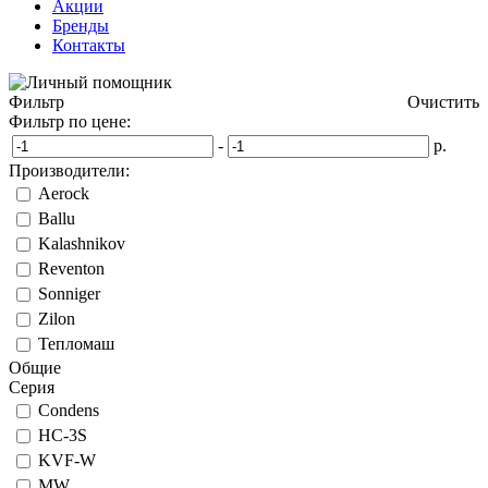
Акции
Бренды
Контакты
Фильтр
Очистить
Фильтр по цене:
-
р.
Производители:
Aerock
Ballu
Kalashnikov
Reventon
Sonniger
Zilon
Тепломаш
Общие
Серия
Condens
HC-3S
KVF-W
MW