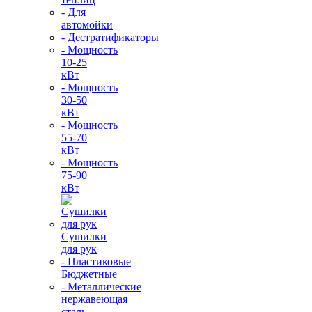
- Для
автомойки
- Дестратификаторы
- Мощность
10-25
кВт
- Мощность
30-50
кВт
- Мощность
55-70
кВт
- Мощность
75-90
кВт
Сушилки
для рук
- Пластиковые
Бюджетные
- Металлические
нержавеющая
сталь