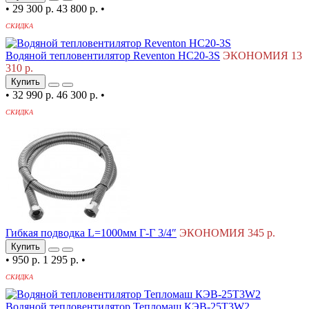
•
29 300 р.
43 800 р.
•
СКИДКА
Водяной тепловентилятор Reventon HC20-3S
ЭКОНОМИЯ 13
310 р.
Купить
•
32 990 р.
46 300 р.
•
СКИДКА
Гибкая подводка L=1000мм Г-Г 3/4″
ЭКОНОМИЯ 345 р.
Купить
•
950 р.
1 295 р.
•
СКИДКА
Водяной тепловентилятор Тепломаш КЭВ-25T3W2