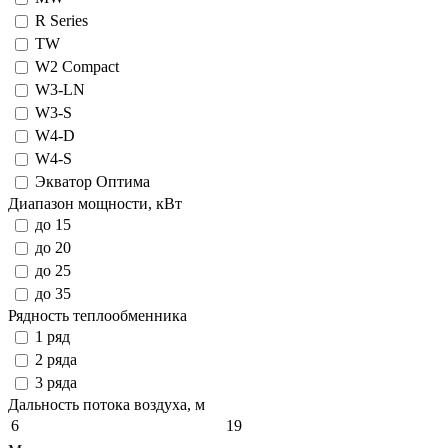
R Series
TW
W2 Compact
W3-LN
W3-S
W4-D
W4-S
Экватор Оптима
Диапазон мощности, кВт
до 15
до 20
до 25
до 35
Рядность теплообменника
1 ряд
2 ряда
3 ряда
Дальность потока воздуха, м
6
19