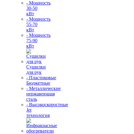
- Мощность
30-50
кВт
- Мощность
55-70
кВт
- Мощность
75-90
кВт
Сушилки
для рук
- Пластиковые
Бюджетные
- Металлические
нержавеющая
сталь
- Высокоскоростные
Jet
технология