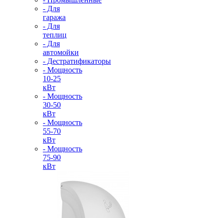
- Для
гаража
- Для
теплиц
- Для
автомойки
- Дестратификаторы
- Мощность
10-25
кВт
- Мощность
30-50
кВт
- Мощность
55-70
кВт
- Мощность
75-90
кВт