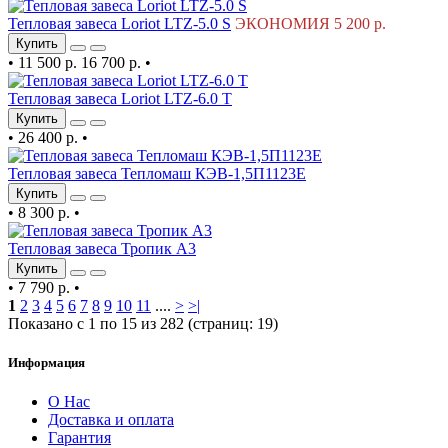
Тепловая завеса Loriot LTZ-5.0 S
ЭКОНОМИЯ 5 200 р.
Купить
•
11 500 р.
16 700 р.
•
Тепловая завеса Loriot LTZ-6.0 T
Купить
•
26 400 р.
•
Тепловая завеса Тепломаш КЭВ-1,5П1123Е
Купить
•
8 300 р.
•
Тепловая завеса Тропик А3
Купить
•
7 790 р.
•
1
2
3
4
5
6
7
8
9
10
11
....
>
>|
Показано с 1 по 15 из 282 (страниц: 19)
Информация
О Нас
Доставка и оплата
Гарантия