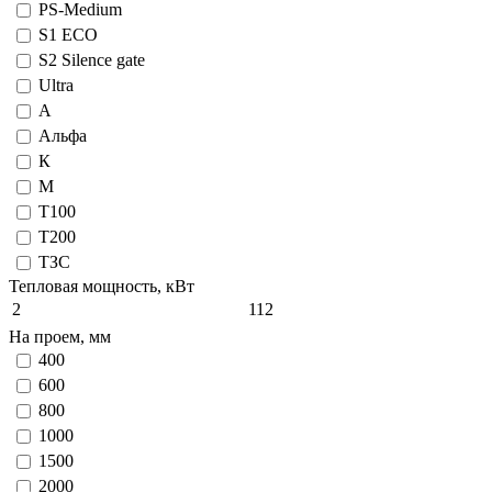
PS-Medium
S1 ECO
S2 Silence gate
Ultra
А
Альфа
К
М
Т100
Т200
ТЗС
Тепловая мощность, кВт
2
112
На проем, мм
400
600
800
1000
1500
2000