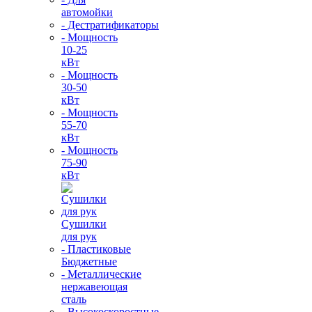
автомойки
- Дестратификаторы
- Мощность
10-25
кВт
- Мощность
30-50
кВт
- Мощность
55-70
кВт
- Мощность
75-90
кВт
Сушилки
для рук
- Пластиковые
Бюджетные
- Металлические
нержавеющая
сталь
- Высокоскоростные