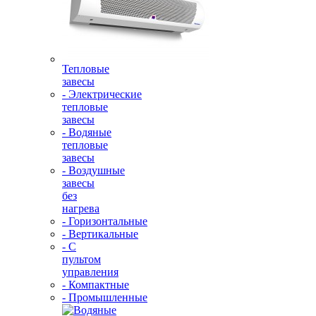
Тепловые
завесы
- Электрические
тепловые
завесы
- Водяные
тепловые
завесы
- Воздушные
завесы
без
нагрева
- Горизонтальные
- Вертикальные
- С
пультом
управления
- Компактные
- Промышленные