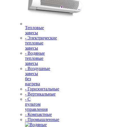
Тепловые
завесы
- Электрические
тепловые
завесы
- Водяные
тепловые
завесы
- Воздушные
завесы
без
нагрева
- Горизонтальные
- Вертикальные
- С
пультом
управления
- Компактные
- Промышленные