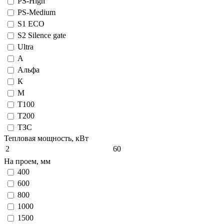
PS-High
PS-Medium
S1 ECO
S2 Silence gate
Ultra
А
Альфа
К
М
Т100
Т200
ТЗС
Тепловая мощность, кВт
2
60
На проем, мм
400
600
800
1000
1500