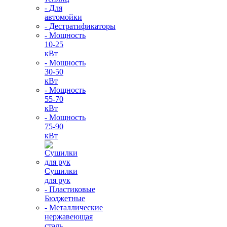
- Для
автомойки
- Дестратификаторы
- Мощность
10-25
кВт
- Мощность
30-50
кВт
- Мощность
55-70
кВт
- Мощность
75-90
кВт
Сушилки
для рук
- Пластиковые
Бюджетные
- Металлические
нержавеющая
сталь