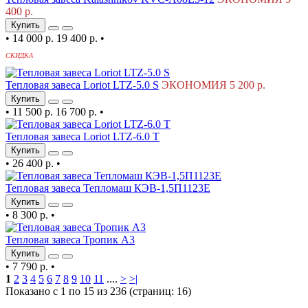
400 р.
Купить
•
14 000 р.
19 400 р.
•
СКИДКА
Тепловая завеса Loriot LTZ-5.0 S
ЭКОНОМИЯ 5 200 р.
Купить
•
11 500 р.
16 700 р.
•
Тепловая завеса Loriot LTZ-6.0 T
Купить
•
26 400 р.
•
Тепловая завеса Тепломаш КЭВ-1,5П1123Е
Купить
•
8 300 р.
•
Тепловая завеса Тропик А3
Купить
•
7 790 р.
•
1
2
3
4
5
6
7
8
9
10
11
....
>
>|
Показано с 1 по 15 из 236 (страниц: 16)