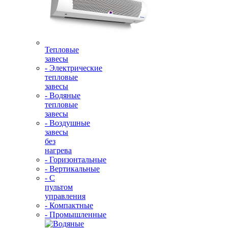
Тепловые
завесы
- Электрические
тепловые
завесы
- Водяные
тепловые
завесы
- Воздушные
завесы
без
нагрева
- Горизонтальные
- Вертикальные
- С
пультом
управления
- Компактные
- Промышленные