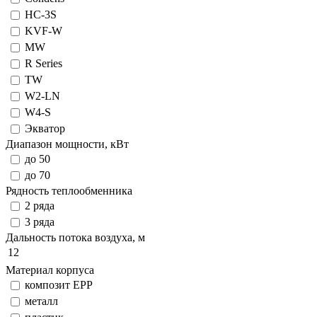
HC-3S
KVF-W
MW
R Series
TW
W2-LN
W4-S
Экватор
Диапазон мощности, кВт
до 50
до 70
Рядность теплообменника
2 ряда
3 ряда
Дальность потока воздуха, м
12
Материал корпуса
композит EPP
металл