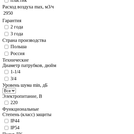
пластик
Расход воздуха max, м3/ч
2950
Гарантия
2 года
3 года
Страна производства
Польша
Россия
Технические
Диаметр патрубков, дюйм
1-1/4
3/4
Уровень шума min, дБ
Электропитание, В
220
Функциональные
Степень (класс) защиты
IP44
IP54