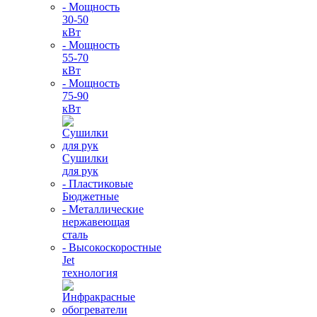
- Мощность
30-50
кВт
- Мощность
55-70
кВт
- Мощность
75-90
кВт
Сушилки
для рук
- Пластиковые
Бюджетные
- Металлические
нержавеющая
сталь
- Высокоскоростные
Jet
технология